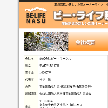
那須高原の新しい別荘オーナーライフ 中
会社名
株式会社ビー・ワークス
設立
平成7年5月17日
資本金
1,000万円
代表者
神谷 透
免許
宅地建物取引業･東京都知事(4)第98034号
所属団体
公益社団法人東京都宅地建物取引業協会
〒101-0052
東京都千代田区神田小川町3-26-3
東京