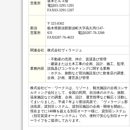
坂本ビル３階
営業所
電話03-3291-1201
FAX03-3291-1207
〒325-0302
那須
栃木県那須郡那須町大字高久丙1147-
営業所
631 電話0287-76-3266
FAX0287-76-4633
関連会社
株式会社ヴィラージュ
・不動産の売買、仲介、賃貸及び管理
・建築または土木工事の企画、設計、施工、監理、
業務内容
請負及びコンサルティングに関する業務
・ホテル、旅館など宿泊施設並びに飲食店の調査、
企画、計画、運営及び管理
株式会社ビー・ワークスは、リゾート、観光施設の企画コンサ
ルティング会社として、全国の民間、自治体のホテル、旅館、
温泉施設などの調査、企画、設計、運営指導など幅広く活動し
てまいりました。平成７年より那須高原で、「ヴィラージュ那
須高原」貸別荘システム、貸別荘施設の企画・開発を開始し、
現在までに140棟を超える別荘オーナー様に、貸別荘システム
（別荘賃貸オーナーシステム）での、便利で安心な別荘オーナ
ーライフをご提供しております。